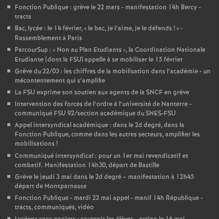
Fonction Publique : grève le 22 mars - manifestation 14h Bercy -
tracts
Bac, lycée : le 14 février, «
le bac, je l’aime, je le défends
!
» -
Rassemblement à Paris
ParcourSup : «
Non au Plan Etudiants
», la Coordination Nationale
Etudiante (dont la FSU) appelle à se mobiliser le 15 février
Grève du 22/03 : les chiffres de la mobilisation dans l’académie - un
mécontentement qui s’amplifie
La FSU exprime son soutien aux agents de la SNCF en grève
Intervention des forces de l’ordre à l’université de Nanterre -
communiqué FSU 92/section académique du SNES-FSU
Appel intersyndical académique : dans le 2d degré, dans la
Fonction Publique, comme dans les autres secteurs, amplifier les
mobilisations
!
Communiqué intersyndical : pour un 1er mai revendicatif et
combatif. Manifestation 14h30, départ de Bastille
Grève le jeudi 3 mai dans le 2d degré – manifestation à 12h45
départ de Montparnasse
Fonction Publique - mardi 22 mai appel - manif 14h République -
tracts, communiqués, vidéo