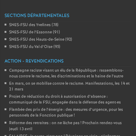
é
SECTIONS DÉPARTEMENTALES
O
SNES-FSU des Yvelines (78)
SNES-FSU de l’Essonne (91)
r
SNES-FSU des Hauts-de-Seine (92)
SNES-FSU du Val d’Oise (95)
l
ACTION - REVENDICATIONS
é
Campagne raciste visant un élu de la République : rassemblons-
nous contre le racisme, les discriminations et la haine de l’autre
En mars, on se mobilise contre le racisme. Manifestations, les 14 et
a
21 mars
Projet de réduction du droit à autorisation d’absence :
n
communiqué de la FSU, engagée dans la défense des agent
·
es
Flambée des prix de l’énergie : des mesures d’urgence, pour les
s
personnels de la Fonction publique
!
Réforme des retraites : on ne lâche pas
! Prochain rendez-vous
jeudi 13 avril
T