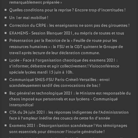
remarquablement préparée
»
Quelles conditions pour la reprise
? Encore trop d’incertitudes
!
Un 1er mai mobilisé
!
Correction du CRPE : les enseignants ne sont pas des girouettes
!
EXAMENS - Session Blanquer 2021, au mépris de toutes et tous
Présentation par la Rectrice de la «
Feuille de route pour les
ressources humaines
» : la FSU et la CGT quittent le Groupe de
travail après lecture de leur déclaration commune.
Lycée - Face à l’organisation chaotique des examens 2021 :
s’informer, débattre et agir collectivement
! Visioconférence
spéciale lycées mardi 15 juin à 10h.
Communiqué SNES-FSU Paris-Créteil-Versailles : envoi
scandaleusement tardif des convocations de bac
!
Bac général et technologique 2021 : le Ministre est responsable du
chaos imposé aux personnels et aux lycéens - Communiqué
intersyndical
CTA du 24 juin 2021 : les réponses indigentes de l’Administration
face à l’ampleur inédite des couacs de cette fin d’année
Examens 2021 : Désorganisation scandaleuse
! Vos témoignages
sont essentiels pour dénoncer l’incurie généralisée
!