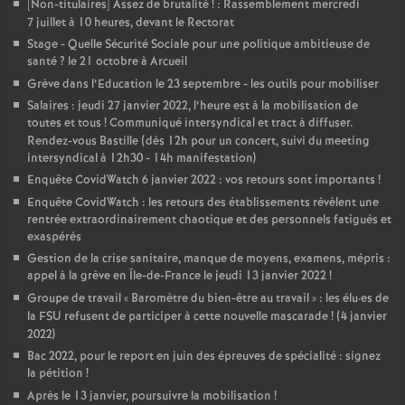
[Non-titulaires] Assez de brutalité
! : Rassemblement mercredi
7 juillet à 10 heures, devant le Rectorat
Stage - Quelle Sécurité Sociale pour une politique ambitieuse de
santé
? le 21 octobre à Arcueil
Grève dans l’Education le 23 septembre - les outils pour mobiliser
Salaires : jeudi 27 janvier 2022, l’heure est à la mobilisation de
toutes et tous
! Communiqué intersyndical et tract à diffuser.
Rendez-vous Bastille (dès 12h pour un concert, suivi du meeting
intersyndical à 12h30 - 14h manifestation)
Enquête CovidWatch 6 janvier 2022 : vos retours sont importants
!
Enquête CovidWatch : les retours des établissements révèlent une
rentrée extraordinairement chaotique et des personnels fatigués et
exaspérés
Gestion de la crise sanitaire, manque de moyens, examens, mépris :
appel à la grève en Île-de-France le jeudi 13 janvier 2022
!
Groupe de travail «
Baromètre du bien-être au travail
» : les élu
·
es de
la FSU refusent de participer à cette nouvelle mascarade
! (4 janvier
2022)
Bac 2022, pour le report en juin des épreuves de spécialité : signez
la pétition
!
Après le 13 janvier, poursuivre la mobilisation
!