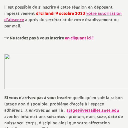
e
Il est possible de s’inscrire à cette réunion en déposant
s
impérativement
d’ici lundi 9 octobre 2023
votre autorisation
d’absence
auprès du secrétariat de votre établissement ou
E
par mail.
=> Ne tardez pas à vous inscrire
en cliquant ici
!
n
s
e
i
Si vous n’arrivez pas à vous inscrire
quelle qu’en soit la raison
g
(stage non disponible, problème d’accès à l’espace
adhérent...), envoyez un mail à :
stages@versailles.snes.edu
n
avec les informations suivantes : prénom, nom, sexe, date de
naissance, corps, discipline ainsi que votre affectation