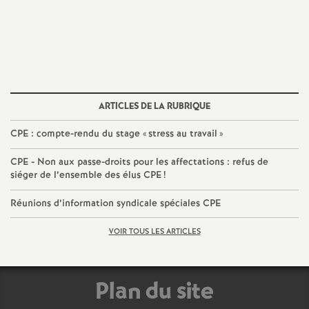
e
c
o
ARTICLES DE LA RUBRIQUE
n
CPE : compte-rendu du stage «
stress au travail
»
d
CPE - Non aux passe-droits pour les affectations : refus de
siéger de l’ensemble des élus CPE
!
d
Réunions d’information syndicale spéciales CPE
e
VOIR TOUS LES ARTICLES
g
Plan du site
r