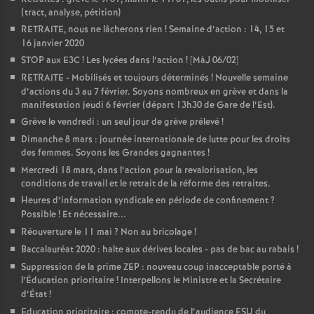
(tract, analyse, pétition)
RETRAITE, nous ne lâcherons rien
! Semaine d’action : 14, 15 et
16 janvier 2020
STOP aux E3C
! Les lycées dans l’action
! [MàJ 06/02]
RETRAITE - Mobilisés et toujours déterminés
! Nouvelle semaine
d’actions du 3 au 7 février. Soyons nombreux en grève et dans la
manifestation jeudi 6 février (départ 13h30 de Gare de l’Est).
Grève le vendredi : un seul jour de grève prélevé
!
Dimanche 8 mars : journée internationale de lutte pour les droits
des femmes. Soyons les Grandes gagnantes
!
Mercredi 18 mars, dans l’action pour la revalorisation, les
conditions de travail et le retrait de la réforme des retraites.
Heures d’information syndicale en période de confinement
?
Possible
! Et nécessaire...
Réouverture le 11 mai
? Non au bricolage
!
Baccalauréat 2020 : halte aux dérives locales - pas de bac au rabais
!
Suppression de la prime ZEP : nouveau coup inacceptable porté à
l’Éducation prioritaire
! Interpellons le Ministre et la Secrétaire
d’État
!
Education prioritaire : compte-rendu de l’audience FSU du