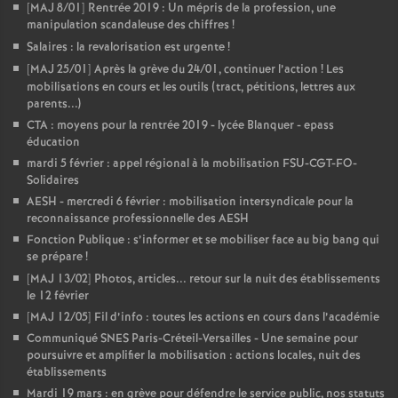
[MAJ 8/01] Rentrée 2019 : Un mépris de la profession, une
manipulation scandaleuse des chiffres
!
Salaires : la revalorisation est urgente
!
[MAJ 25/01] Après la grève du 24/01, continuer l’action
! Les
mobilisations en cours et les outils (tract, pétitions, lettres aux
parents...)
CTA : moyens pour la rentrée 2019 - lycée Blanquer - epass
éducation
mardi 5 février : appel régional à la mobilisation FSU-CGT-FO-
Solidaires
AESH - mercredi 6 février : mobilisation intersyndicale pour la
reconnaissance professionnelle des AESH
Fonction Publique : s’informer et se mobiliser face au big bang qui
se prépare
!
[MAJ 13/02] Photos, articles... retour sur la nuit des établissements
le 12 février
[MAJ 12/05] Fil d’info : toutes les actions en cours dans l’académie
Communiqué SNES Paris-Créteil-Versailles - Une semaine pour
poursuivre et amplifier la mobilisation : actions locales, nuit des
établissements
Mardi 19 mars : en grève pour défendre le service public, nos statuts