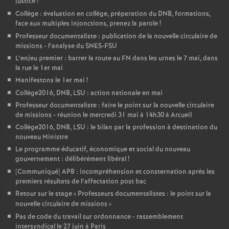
justice
!
Collège : évaluation en collège, préparation du DNB, formations,
face aux multiples injonctions, prenez la parole
!
Professeur documentaliste : publication de la nouvelle circulaire de
missions - l’analyse du SNES-FSU
L’enjeu premier : barrer la route au FN dans les urnes le 7 mai, dans
la rue le 1er mai
Manifestons le 1er mai
!
Collège2016, DNB, LSU : action nationale en mai
Professeur documentaliste : faire le point sur la nouvelle circulaire
de missions - réunion le mercredi 31 mai à 14h30 à Arcueil
Collège2016, DNB, LSU : le bilan par la profession à destination du
nouveau Ministre
Le programme éducatif, économique et social du nouveau
gouvernement : délibérément libéral
!
[Communiqué] APB : incompréhension et consternation après les
premiers résultats de l’affectation post bac
Retour sur le stage «
Professeurs documentalistes : le point sur la
nouvelle circulaire de missions
»
Pas de code du travail sur ordonnance - rassemblement
intersyndical le 27 juin à Paris