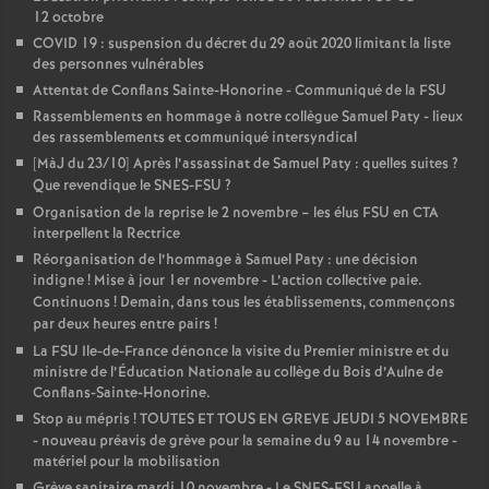
12 octobre
COVID 19 : suspension du décret du 29 août 2020 limitant la liste
des personnes vulnérables
Attentat de Conflans Sainte-Honorine - Communiqué de la FSU
Rassemblements en hommage à notre collègue Samuel Paty - lieux
des rassemblements et communiqué intersyndical
[MàJ du 23/10] Après l’assassinat de Samuel Paty : quelles suites
?
Que revendique le SNES-FSU
?
Organisation de la reprise le 2 novembre – les élus FSU en CTA
interpellent la Rectrice
Réorganisation de l’hommage à Samuel Paty : une décision
indigne
! Mise à jour 1er novembre - L’action collective paie.
Continuons
! Demain, dans tous les établissements, commençons
par deux heures entre pairs
!
La FSU Ile-de-France dénonce la visite du Premier ministre et du
ministre de l’Éducation Nationale au collège du Bois d’Aulne de
Conflans-Sainte-Honorine.
Stop au mépris
! TOUTES ET TOUS EN GREVE JEUDI 5 NOVEMBRE
- nouveau préavis de grève pour la semaine du 9 au 14 novembre -
matériel pour la mobilisation
Grève sanitaire mardi 10 novembre - Le SNES-FSU appelle à