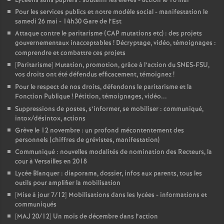
Lycéens sans papiers : soutenir les élèves - action le 16 mai
Pour les services publics et notre modèle social - manifestation le
samedi 26 mai - 14h30 Gare de l’Est
Attaque contre le paritarisme (CAP mutations etc) : des projets
gouvernementaux inacceptables
! Décryptage, vidéo, témoignages :
comprendre et combattre ces projets
[Paritarisme] Mutation, promotion, grâce à l’action du SNES-FSU,
vos droits ont été défendus efficacement, témoignez
!
Pour le respect de nos droits, défendons le paritarisme et la
Fonction Publique
! Pétition, témoignages, vidéo...
Suppressions de postes, s’informer, se mobiliser : communiqué,
intox/désintox, actions
Grève le 12 novembre : un profond mécontentement des
personnels (chiffres de grévistes, manifestation)
Communiqué : nouvelles modalités de nomination des Recteurs, la
cour à Versailles en 2018
Lycée Blanquer : diaporama, dossier, infos aux parents, tous les
outils pour amplifier la mobilisation
[Mise à jour 7/12] Mobilisations dans les lycées - informations et
communiqués
[MAJ 20/12] Un mois de décembre dans l’action