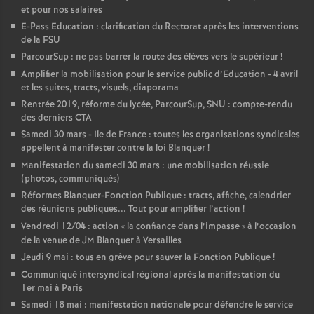
et pour nos salaires
E-Pass Education : clarification du Rectorat après les interventions
de la FSU
ParcourSup : ne pas barrer la route des élèves vers le supérieur
!
Amplifier la mobilisation pour le service public d’Education - 4 avril
et les suites, tracts, visuels, diaporama
Rentrée 2019, réforme du lycée, ParcourSup, SNU : compte-rendu
des derniers CTA
Samedi 30 mars - Ile de France : toutes les organisations syndicales
appellent à manifester contre la loi Blanquer
!
Manifestation du samedi 30 mars : une mobilisation réussie
(photos, communiqués)
Réformes Blanquer-Fonction Publique : tracts, affiche, calendrier
des réunions publiques... Tout pour amplifier l’action
!
Vendredi 12/04 : action «
la confiance dans l’impasse
» à l’occasion
de la venue de JM Blanquer à Versailles
Jeudi 9 mai : tous en grève pour sauver la Fonction Publique
!
Communiqué intersyndical régional après la manifestation du
1er mai à Paris
Samedi 18 mai : manifestation nationale pour défendre le service