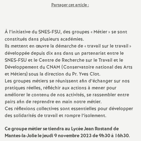
Partager cet article :
a
t
À l’initiative du SNES-FSU, des groupes «
Métier
» se sont
constitués dans plusieurs académies.
i
Ils mettent en œuvre la démarche de «
travail sur le travail
»
développée depuis dix ans dans un partenariat entre le
o
SNES-FSU et le Centre de Recherche sur le Travail et le
Développement du CNAM (Conservatoire national des Arts
n
et Métiers) sous la direction du Pr. Yves Clot.
Les groupes métiers se réunissent afin d’échanger sur nos
pratiques réelles, réfléchir aux actions à mener pour
a
améliorer le contenu de nos activités, se rassembler entre
pairs afin de reprendre en main notre métier.
l
Ces réflexions collectives sont essentielles pour développer
des solidarités de travail et rompre l’isolement.
d
Ce groupe métier se tiendra au Lycée Jean Rostand de
Mantes-la-Jolie le jeudi 9 novembre 2023 de 9h30 à 16h30.