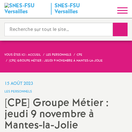
SNES-FSU
S
Versailles
y
Reche
n
d
VOUS ÊTES ICI :
ACCUEIL
LES PERSONNELS
CPE
[CPE] GROUPE MÉTIER : JEUDI 9 NOVEMBRE À MANTES-LA-JOLIE
i
c
15 AOÛT 2023
LES PERSONNELS
a
[CPE] Groupe Métier :
jeudi 9 novembre à
t
Mantes-la-Jolie
N