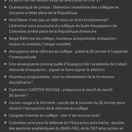
Le point sur les rendez-vous du SNES pour la COP 21
Communiqué de presse : libération immédiate des collègues et
citoyens arrêtés place de la République
Manifester n’est pas un délit mais un droit fondamental
!
Libération sans poursuite du collègue du lycée Maupassant de
Colombes arrêté place de la République dimanche
Stage Réforme du collège, nouveaux programmes, évaluation :
enjeux et combats
! (stage complet)
Abrogation de la réforme du collège : grève le 26 janvier à l’appel de
l’intersyndicale
Une enseignante contractuelle d’Espagnol de l’académie de Créteil
menacée d’expulsion : signer et faire signer la pétition
Nouveaux programmes : non au dévoiement de la formation
disciplinaire
!
Opération CARTON ROUGE : préparons la manif du mardi
26 janvier
!
Carton rouge à la Ministre : succès de la journée du 26 janvier pour
obtenir l’abrogation de la réforme du collège
Langues vivantes en collège : rien n’est encore joué
!
Colombes unie pour la défense de l’Education prioritaire : soutien
des sections académiques du SNES-FSU, de la CGT éduc action et