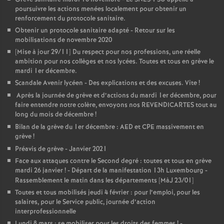
poursuivre les actions menées localement pour obtenir un
renforcement du protocole sanitaire.
Obtenir un protocole sanitaire adapté - Retour sur les
mobilisations de novembre 2020
[Mise à jour 29/11] Du respect pour nos professions, une réelle
ambition pour nos collèges et nos lycées. Toutes et tous en grève le
mardi 1er décembre.
Scandale Avenir lycéen - Des explications et des excuses. Vite
!
Après la journée de grève et d’actions du mardi 1er décembre, pour
faire entendre notre colère, envoyons nos REVENDICARTES tout au
long du mois de décembre
!
Bilan de la grève du 1er décembre : AED et CPE massivement en
grève
!
Préavis de grève - Janvier 2021
Face aux attaques contre le Second degré : toutes et tous en grève
mardi 26 janvier
! - Départ de la manifestation 13h Luxembourg -
Rassemblement le matin dans les départements [MàJ 23/01]
Toutes et tous mobilisés jeudi 4 février : pour l’emploi, pour les
salaires, pour le Service public, journée d’action
interprofessionnelle
Lundi 8 mars : se mobiliser pour les droits des femmes
! -