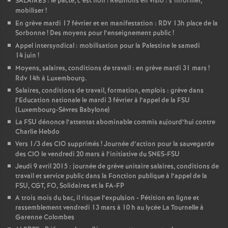
SALAIRES : le pacte, c’est non
! Réunions en visio : s’informer,
mobiliser
!
o
En grève mardi 17 février et en manifestation : RDV 13h place de la
Sorbonne
! Des moyens pour l’enseignement public
!
u
Appel intersyndical : mobilisation pour la Palestine le samedi
14 juin
!
r
Moyens, salaires, conditions de travail : en grève mardi 31 mars
!
Rdv 14h à Luxembourg.
Salaires, conditions de travail, formation, emplois : grève dans
s
l’Education nationale le mardi 3 février à l’appel de la FSU
(Luxembourg-Sèvres Babylone)
La FSU dénonce l’attentat abominable commis aujourd’hui contre
Charlie Hebdo
Vers 1/3 des CIO supprimés
! Journée d’action pour la sauvegarde
des CIO le vendredi 20 mars à l’initiative du SNES-FSU
Jeudi 9 avril 2015 : journée de grève unitaire salaires, conditions de
travail et service public dans la Fonction publique à l’appel de la
FSU, CGT, FO, Solidaires et la FA-FP
A trois mois du bac, il risque l’expulsion - Pétition en ligne et
rassemblement vendredi 13 mars à 10 h au lycée La Tournelle à
Garenne Colombes