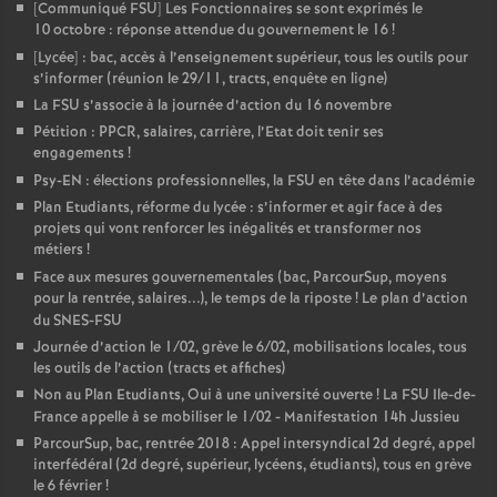
[Communiqué FSU] Les Fonctionnaires se sont exprimés le
10 octobre : réponse attendue du gouvernement le 16
!
[Lycée] : bac, accès à l’enseignement supérieur, tous les outils pour
s’informer (réunion le 29/11, tracts, enquête en ligne)
La FSU s’associe à la journée d’action du 16 novembre
Pétition : PPCR, salaires, carrière, l’Etat doit tenir ses
engagements
!
Psy-EN : élections professionnelles, la FSU en tête dans l’académie
Plan Etudiants, réforme du lycée : s’informer et agir face à des
projets qui vont renforcer les inégalités et transformer nos
métiers
!
Face aux mesures gouvernementales (bac, ParcourSup, moyens
pour la rentrée, salaires...), le temps de la riposte
! Le plan d’action
du SNES-FSU
Journée d’action le 1/02, grève le 6/02, mobilisations locales, tous
les outils de l’action (tracts et affiches)
Non au Plan Etudiants, Oui à une université ouverte
! La FSU Ile-de-
France appelle à se mobiliser le 1/02 - Manifestation 14h Jussieu
ParcourSup, bac, rentrée 2018 : Appel intersyndical 2d degré, appel
interfédéral (2d degré, supérieur, lycéens, étudiants), tous en grève
le 6 février
!