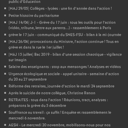
public d’Education
[MAJ 29/05] Collèges - lycées : une fin d’année dans l’action
!
Petite histoire du paritarisme
[MAJ 14/06] J-1 - Grève du 17 juin : tous les outils pour l’action
(vidéo, tribune, lettre aux parents...) - rassemblement à Paris
grève le 17 juin - communiqué du SNES-FSU - bilan à la mi-journée
[MAJ 26/06] provocations du Ministre, l’action continue
! Tous en
grève et dans la rue le 1er juillet
!
[MàJ 15 juillet] Bac 2019 - bilan d’une session chaotique - vigilance
sur Imagin
Salaire des enseignants : stop aux mensonges
! Analyses et vidéos
Urgence écologique et sociale - appel unitaire - semaine d’action
du 20 au 27 septembre
Réforme des retraites, journée d’action le mardi 24 septembre
Après le suicide de notre collègue, Christine Renon
RETRAITES : tous dans l’action
! Réunions, tract, analyses :
préparons la grève du 5 décembre
Souffrance au travail : ça suffit
! Enquête et rassemblement le
mercredi 6 novembre.
AESH - Le mercredi 20 novembre, mobilisons-nous pour nos