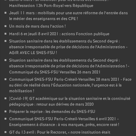
Manifestation 13h Port-Royal vers République
Jeudi 11 mars : mobilisés pour une autre réforme de l’entrée dans
le métier des enseignants et des CPE
!
Un mois de mars dans l’action
!
Mardi 6 et jeudi 8 avril 2021 : actions Fonction publique
Situation sanitaire dans les établissements du Second degré :
absence irresponsable de prise de décisions de l’Administration -
AGIR AVEC LE SNES-FSU
!
Situation sanitaire dans les établissements du Second degré :
absence irresponsable de prise de décisions de l’Administration
! -
Communiqué du SNES-FSU Versailles 26 mars 2021
Communiqué SNES-FSU Paris-Créteil-Versailles 28 mars 2021 - Face
au déni de réalité dans l’Éducation nationale, l’urgence est à la
mobilisation
!
[Covid-19] GT académique sur la situation sanitaire et la continuité
pédagogique : retour aux dérives de mars 2020
Préparer la reprise : les demandes du SNES-FSU
Communiqué SNES-FSU Paris-Créteil-Versailles 6 avril 2021 -
Enseignement à distance : à vos marques, prêts, encore raté
!
GT du 13 avril : Pour le Rectorat, «
notre institution était