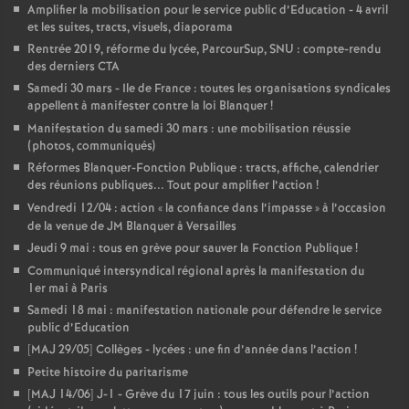
Amplifier la mobilisation pour le service public d’Education - 4 avril
et les suites, tracts, visuels, diaporama
Rentrée 2019, réforme du lycée, ParcourSup, SNU : compte-rendu
des derniers CTA
Samedi 30 mars - Ile de France : toutes les organisations syndicales
appellent à manifester contre la loi Blanquer
!
Manifestation du samedi 30 mars : une mobilisation réussie
(photos, communiqués)
Réformes Blanquer-Fonction Publique : tracts, affiche, calendrier
des réunions publiques... Tout pour amplifier l’action
!
Vendredi 12/04 : action «
la confiance dans l’impasse
» à l’occasion
de la venue de JM Blanquer à Versailles
Jeudi 9 mai : tous en grève pour sauver la Fonction Publique
!
Communiqué intersyndical régional après la manifestation du
1er mai à Paris
Samedi 18 mai : manifestation nationale pour défendre le service
public d’Education
[MAJ 29/05] Collèges - lycées : une fin d’année dans l’action
!
Petite histoire du paritarisme
[MAJ 14/06] J-1 - Grève du 17 juin : tous les outils pour l’action