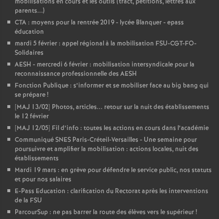
mobilisations en cours et les outils (tract, pétitions, lettres aux
parents...)
CTA : moyens pour la rentrée 2019 - lycée Blanquer - epass
éducation
mardi 5 février : appel régional à la mobilisation FSU-CGT-FO-
Solidaires
AESH - mercredi 6 février : mobilisation intersyndicale pour la
reconnaissance professionnelle des AESH
Fonction Publique : s’informer et se mobiliser face au big bang qui
se prépare
!
[MAJ 13/02] Photos, articles... retour sur la nuit des établissements
le 12 février
[MAJ 12/05] Fil d’info : toutes les actions en cours dans l’académie
Communiqué SNES Paris-Créteil-Versailles - Une semaine pour
poursuivre et amplifier la mobilisation : actions locales, nuit des
établissements
Mardi 19 mars : en grève pour défendre le service public, nos statuts
et pour nos salaires
E-Pass Education : clarification du Rectorat après les interventions
de la FSU
ParcourSup : ne pas barrer la route des élèves vers le supérieur
!