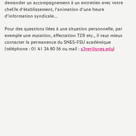
e
demander un accompagnement à un entretien avec votre
chef.fe d’établissement, l’animation d’une heure
s
d’information syndicale...
E
Pour des questions liées à une situation personnelle, par
exemple une mutation, affectation TZR etc., il vaut mieux
contacter la permanence du SNES-FSU académique
n
(téléphone : 01 41 24 80 56 ou mail :
s3ver@snes.edu
)
s
e
i
g
n