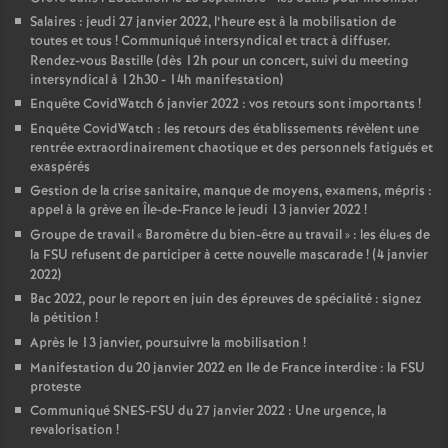
Salaires : jeudi 27 janvier 2022, l’heure est à la mobilisation de
toutes et tous
! Communiqué intersyndical et tract à diffuser.
Rendez-vous Bastille (dès 12h pour un concert, suivi du meeting
intersyndical à 12h30 - 14h manifestation)
Enquête CovidWatch 6 janvier 2022 : vos retours sont importants
!
Enquête CovidWatch : les retours des établissements révèlent une
rentrée extraordinairement chaotique et des personnels fatigués et
exaspérés
Gestion de la crise sanitaire, manque de moyens, examens, mépris :
appel à la grève en Île-de-France le jeudi 13 janvier 2022
!
Groupe de travail «
Baromètre du bien-être au travail
» : les élu
·
es de
la FSU refusent de participer à cette nouvelle mascarade
! (4 janvier
2022)
Bac 2022, pour le report en juin des épreuves de spécialité : signez
la pétition
!
Après le 13 janvier, poursuivre la mobilisation
!
Manifestation du 20 janvier 2022 en Ile de France interdite : la FSU
proteste
Communiqué SNES-FSU du 27 janvier 2022 : Une urgence, la
revalorisation
!