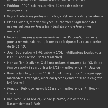
La FSU s’associe à la journée d’action du 16 novembre
Pétition : PPCR, salaires, carrière, l’Etat doit tenir ses
engagements
!
Psy-EN : élections professionnelles, la FSU en tête dans l’académie
Plan Etudiants, réforme du lycée : s’informer et agir face à des
projets qui vont renforcer les inégalités et transformer nos
métiers
!
Face aux mesures gouvernementales (bac, ParcourSup, moyens
pour la rentrée, salaires...), le temps de la riposte
! Le plan d’action
du SNES-FSU
Journée d’action le 1/02, grève le 6/02, mobilisations locales, tous
les outils de l’action (tracts et affiches)
Non au Plan Etudiants, Oui à une université ouverte
! La FSU Ile-de-
France appelle à se mobiliser le 1/02 - Manifestation 14h Jussieu
ParcourSup, bac, rentrée 2018 : Appel intersyndical 2d degré, appel
interfédéral (2d degré, supérieur, lycéens, étudiants), tous en grève
le 6 février
!
Fonction Publique : grève le 22 mars - manifestation 14h Bercy -
tracts
Bac, lycée : le 14 février, «
le bac, je l’aime, je le défends
!
» -
Rassemblement à Paris