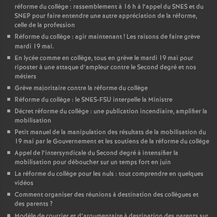
réforme du collège : rassemblement à 16 h à l’appel du SNES et du
o
SNEP pour faire entendre une autre appréciation de la réforme,
celle de la profession
Réforme du collège : agir maintenant
! Les raisons de faire grève
u
mardi 19 mai.
En lycée comme en collège, tous en grève le mardi 19 mai pour
r
riposter à une attaque d’ampleur contre le Second degré et nos
métiers
Grève majoritaire contre la réforme du collège
s
Réforme du collège : le SNES-FSU interpelle la Ministre
Décret réforme du collège : une publication incendiaire, amplifier la
mobilisation
Petit manuel de la manipulation des résultats de la mobilisation du
19 mai par le Gouvernement et les soutiens de la réforme du collège
Appel de l’intersyndicale du Second degré à intensifier la
mobilisation pour déboucher sur un temps fort en juin
La réforme du collège pour les nuls : tout comprendre en quelques
vidéos
Comment organiser des réunions à destination des collègues et
des parents
?
Modèle de courrier et d’argumentaire à destination des parents sur