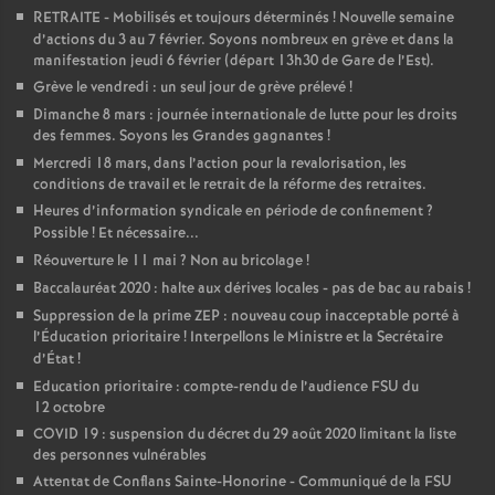
RETRAITE - Mobilisés et toujours déterminés
! Nouvelle semaine
d’actions du 3 au 7 février. Soyons nombreux en grève et dans la
manifestation jeudi 6 février (départ 13h30 de Gare de l’Est).
Grève le vendredi : un seul jour de grève prélevé
!
Dimanche 8 mars : journée internationale de lutte pour les droits
des femmes. Soyons les Grandes gagnantes
!
Mercredi 18 mars, dans l’action pour la revalorisation, les
conditions de travail et le retrait de la réforme des retraites.
Heures d’information syndicale en période de confinement
?
Possible
! Et nécessaire...
Réouverture le 11 mai
? Non au bricolage
!
Baccalauréat 2020 : halte aux dérives locales - pas de bac au rabais
!
Suppression de la prime ZEP : nouveau coup inacceptable porté à
l’Éducation prioritaire
! Interpellons le Ministre et la Secrétaire
d’État
!
Education prioritaire : compte-rendu de l’audience FSU du
12 octobre
COVID 19 : suspension du décret du 29 août 2020 limitant la liste
des personnes vulnérables
Attentat de Conflans Sainte-Honorine - Communiqué de la FSU