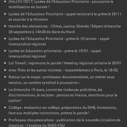
[MAJ 01/2017] Lycées de l’Education Prioritaire : poursuivre la
mobilisation en janvier
!
Lycées de l’Education Prioritaire : appel national à la grève le 29/11
et courrier à la Ministre
Marche des résistances - Climat, justice, libertés
! Départ dimanche
28 septembre à 14h30 de Gare du Nord
Lycées de l’Education Prioritaire : grève le 10 janvier - appel
intersyndical régional
Lycées en Education prioritaire - grève le 19/01 : appel
intersyndical régional
Loi Travail : reprenons la parole
! Meeting régional unitaire le 30/01
Avec Théo et les autres victimes - rassemblement à Paris, le 18/02
Retour sur le stage «
professeur documentaliste, un métier sous
tension, un combat syndical à poursuivre
»
Le dimanche 19 mars, contre les violences policières, les
discriminations, le racisme : partout en France, marchons pour la
justice
!
Collège : évaluation en collège, préparation du DNB, formations,
face aux multiples injonctions, prenez la parole
!
Professeur documentaliste : publication de la nouvelle circulaire de
missions - l’analyse du SNES-FSU