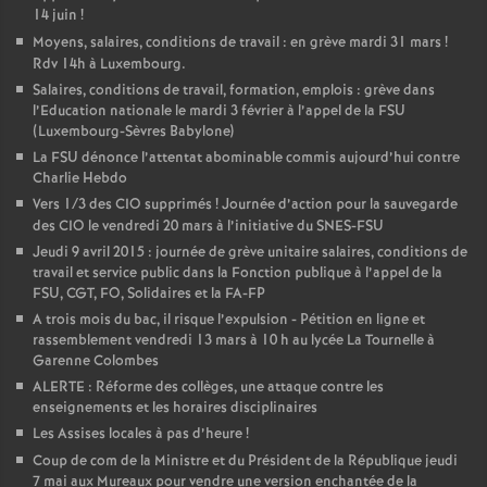
14 juin
!
é
Moyens, salaires, conditions de travail : en grève mardi 31 mars
!
Rdv 14h à Luxembourg.
O
Salaires, conditions de travail, formation, emplois : grève dans
l’Education nationale le mardi 3 février à l’appel de la FSU
(Luxembourg-Sèvres Babylone)
r
La FSU dénonce l’attentat abominable commis aujourd’hui contre
Charlie Hebdo
l
Vers 1/3 des CIO supprimés
! Journée d’action pour la sauvegarde
des CIO le vendredi 20 mars à l’initiative du SNES-FSU
é
Jeudi 9 avril 2015 : journée de grève unitaire salaires, conditions de
travail et service public dans la Fonction publique à l’appel de la
FSU, CGT, FO, Solidaires et la FA-FP
a
A trois mois du bac, il risque l’expulsion - Pétition en ligne et
rassemblement vendredi 13 mars à 10 h au lycée La Tournelle à
n
Garenne Colombes
ALERTE : Réforme des collèges, une attaque contre les
enseignements et les horaires disciplinaires
s
Les Assises locales à pas d’heure
!
Coup de com de la Ministre et du Président de la République jeudi
T
7 mai aux Mureaux pour vendre une version enchantée de la