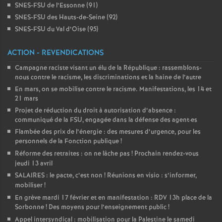
e
SNES-FSU de l’Essonne (91)
SNES-FSU des Hauts-de-Seine (92)
SNES-FSU du Val d’Oise (95)
c
ACTION - REVENDICATIONS
o
Campagne raciste visant un élu de la République : rassemblons-
nous contre le racisme, les discriminations et la haine de l’autre
n
En mars, on se mobilise contre le racisme. Manifestations, les 14 et
21 mars
d
Projet de réduction du droit à autorisation d’absence :
communiqué de la FSU, engagée dans la défense des agent
·
es
d
Flambée des prix de l’énergie : des mesures d’urgence, pour les
personnels de la Fonction publique
!
Réforme des retraites : on ne lâche pas
! Prochain rendez-vous
e
jeudi 13 avril
SALAIRES : le pacte, c’est non
! Réunions en visio : s’informer,
g
mobiliser
!
En grève mardi 17 février et en manifestation : RDV 13h place de la
r
Sorbonne
! Des moyens pour l’enseignement public
!
Appel intersyndical : mobilisation pour la Palestine le samedi