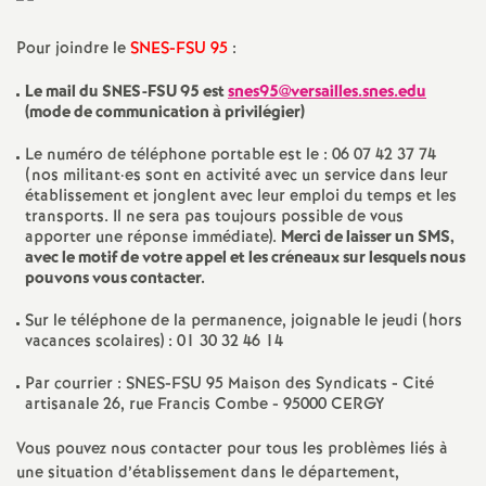
a
Pour joindre le
SNES-FSU 95
:
t
Le mail du SNES-FSU 95 est
snes95@versailles.snes.edu
(mode de communication à privilégier)
i
Le numéro de téléphone portable est le : 06 07 42 37 74
(nos militant
·
es sont en activité avec un service dans leur
établissement et jonglent avec leur emploi du temps et les
o
transports. Il ne sera pas toujours possible de vous
apporter une réponse immédiate).
Merci de laisser un SMS,
n
avec le motif de votre appel et les créneaux sur lesquels nous
pouvons vous contacter.
a
Sur le téléphone de la permanence, joignable le jeudi (hors
vacances scolaires) : 01 30 32 46 14
l
Par courrier : SNES-FSU 95 Maison des Syndicats - Cité
artisanale 26, rue Francis Combe - 95000 CERGY
d
Vous pouvez nous contacter pour tous les problèmes liés à
une situation d’établissement dans le département,