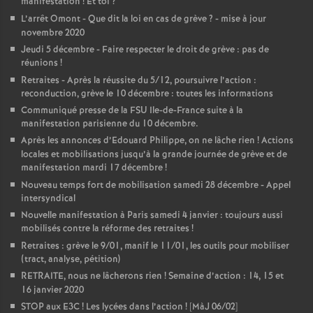
manifestation
! Et toi
?
L’arrêt Omont - Que dit la loi en cas de grève
? - mise à jour
novembre 2020
Jeudi 5 décembre - Faire respecter le droit de grève : pas de
réunions
!
Retraites - Après la réussite du 5/12, poursuivre l’action :
reconduction, grève le 10 décembre : toutes les informations
Communiqué presse de la FSU Ile-de-France suite à la
manifestation parisienne du 10 décembre.
Après les annonces d’Edouard Philippe, on ne lâche rien
! Actions
locales et mobilisations jusqu’à la grande journée de grève et de
manifestation mardi 17 décembre
!
Nouveau temps fort de mobilisation samedi 28 décembre - Appel
intersyndical
Nouvelle manifestation à Paris samedi 4 janvier : toujours aussi
mobilisés contre la réforme des retraites
!
Retraites : grève le 9/01, manif le 11/01, les outils pour mobiliser
(tract, analyse, pétition)
RETRAITE, nous ne lâcherons rien
! Semaine d’action : 14, 15 et
16 janvier 2020
STOP aux E3C
! Les lycées dans l’action
! [MàJ 06/02]