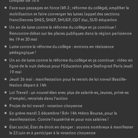
compter de 18 h
Face aux passages en force (49.3
; réforme du collège), amplifier la
mobilisation et faire converger les luttes (appel des sections
franciliennes SNES, SNEP, SNUEP, CGT duc, SUD éducation
Un an de lutte contre la réforme du collège et ça continue
!
Rencontre débat sur les places publiques dans la région parisienne
les 19 et 20 mai
Lutte contre la réforme du collège : entrons en résistance
pédagogique
!
Un an de lutte contre la réforme du collège et ça continue : video en
ligne de la nuit debout pour l’Education place Stalingrad Paris jeudi
19 mai
Jeudi 26 mai : manifestation pour le retrait de loi travail Bastille-
Nation départ à 14h
Loi Travail : un nouvel élan avec plus de salarié-es, jeunes, privé-es
d’emploi, retraités dans l’action
Projet de loi travail : votation citoyenne
En grève mardi 2 décembre
! Rdv 14h Métro Bourse, pour la
manifestation. Contre l’austérité et pour nos salaires
!
État social, État de droit en danger : soyons nombreux à manifester
le 23 juin et à participer à la votation citoyenne