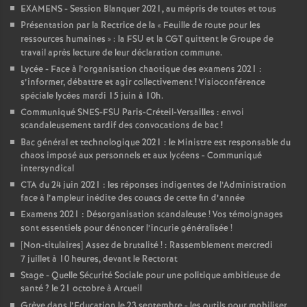
EXAMENS - Session Blanquer 2021, au mépris de toutes et tous
Présentation par la Rectrice de la «
Feuille de route pour les
ressources humaines
» : la FSU et la CGT quittent le Groupe de
travail après lecture de leur déclaration commune.
Lycée - Face à l’organisation chaotique des examens 2021 :
s’informer, débattre et agir collectivement
! Visioconférence
spéciale lycées mardi 15 juin à 10h.
Communiqué SNES-FSU Paris-Créteil-Versailles : envoi
scandaleusement tardif des convocations de bac
!
Bac général et technologique 2021 : le Ministre est responsable du
chaos imposé aux personnels et aux lycéens - Communiqué
intersyndical
CTA du 24 juin 2021 : les réponses indigentes de l’Administration
face à l’ampleur inédite des couacs de cette fin d’année
Examens 2021 : Désorganisation scandaleuse
! Vos témoignages
sont essentiels pour dénoncer l’incurie généralisée
!
[Non-titulaires] Assez de brutalité
! : Rassemblement mercredi
7 juillet à 10 heures, devant le Rectorat
Stage - Quelle Sécurité Sociale pour une politique ambitieuse de
santé
? le 21 octobre à Arcueil
Grève dans l’Education le 23 septembre - les outils pour mobiliser