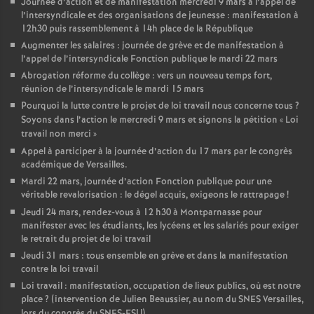
Journée d’action et de manifestation mercredi 9 mars à l’appel de
l’intersyndicale et des organisations de jeunesse : manifestation à
12h30 puis rassemblement à 14h place de la République
Augmenter les salaires : journée de grève et de manifestation à
l’appel de l’intersyndicale Fonction publique le mardi 22 mars
Abrogation réforme du collège : vers un nouveau temps fort,
réunion de l’intersyndicale le mardi 15 mars
Pourquoi la lutte contre le projet de loi travail nous concerne tous
?
Soyons dans l’action le mercredi 9 mars et signons la pétition «
Loi
travail non merci
»
Appel à participer à la journée d’action du 17 mars par le congrès
académique de Versailles.
Mardi 22 mars, journée d’action Fonction publique pour une
véritable revalorisation : le dégel acquis, exigeons le rattrapage
!
Jeudi 24 mars, rendez-vous à 12 h30 à Montparnasse pour
manifester avec les étudiants, les lycéens et les salariés pour exiger
le retrait du projet de loi travail
Jeudi 31 mars : tous ensemble en grève et dans la manifestation
contre la loi travail
Loi travail : manifestation, occupation de lieux publics, où est notre
place
? (intervention de Julien Beaussier, au nom du SNES Versailles,
lors du congrès du SNES-FSU)