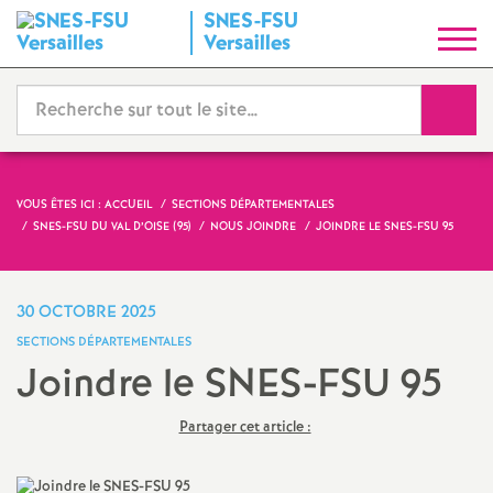
SNES-FSU
S
Versailles
y
Reche
n
d
VOUS ÊTES ICI :
ACCUEIL
SECTIONS DÉPARTEMENTALES
SNES-FSU DU VAL D’OISE (95)
NOUS JOINDRE
JOINDRE LE SNES-FSU 95
i
c
30 OCTOBRE 2025
SECTIONS DÉPARTEMENTALES
a
Joindre le SNES-FSU 95
t
Partager cet article :
N