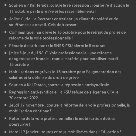
Soutien a
? Kai Terada, contre la re
?pression : journe
?e d’action le
11 octobre par la gre
?ve et les rassemblements
!
Joliot Curie : le Rectorat entretient un climat d’anxiété et de
souffrance au travail. Cela doit cesser
!
Communiqué : En grève le 18 octobre pour le retrait du projet de
réforme de la voie professionnelle
!
Pénurie de carburant : le SNES-FSU alerte le Rectorat
[Mise à jour du 15/10] Voie professionnelle : une réforme
dangereuse et brutale - tout le matériel pour mobiliser mardi
18 octobre
Mobilisations et grèves le 18 octobre pour l’augmentation des
salaires et la défense du droit de grève
Soutien à Kai Terada, contre la répression antisyndicale
Repression anti-syndicale : la FSU refuse de sièger en CTA le
20 octobre 2022
Jeudi 17 novembre : contre la réforme de la voie professionnelle, la
mobilisation continue
!
Réforme de la voie professionnelle : la mobilisation doit se
poursuivre
!
Mardi 17 janvier : toutes et tous mobilisé
·
es dans l’Education
!