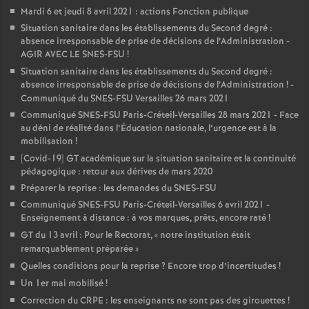
Mardi 6 et jeudi 8 avril 2021 : actions Fonction publique
Situation sanitaire dans les établissements du Second degré :
absence irresponsable de prise de décisions de l’Administration -
AGIR AVEC LE SNES-FSU
!
Situation sanitaire dans les établissements du Second degré :
absence irresponsable de prise de décisions de l’Administration
! -
Communiqué du SNES-FSU Versailles 26 mars 2021
Communiqué SNES-FSU Paris-Créteil-Versailles 28 mars 2021 - Face
au déni de réalité dans l’Éducation nationale, l’urgence est à la
mobilisation
!
[Covid-19] GT académique sur la situation sanitaire et la continuité
pédagogique : retour aux dérives de mars 2020
Préparer la reprise : les demandes du SNES-FSU
Communiqué SNES-FSU Paris-Créteil-Versailles 6 avril 2021 -
Enseignement à distance : à vos marques, prêts, encore raté
!
GT du 13 avril : Pour le Rectorat, «
notre institution était
remarquablement préparée
»
Quelles conditions pour la reprise
? Encore trop d’incertitudes
!
Un 1er mai mobilisé
!
Correction du CRPE : les enseignants ne sont pas des girouettes
!