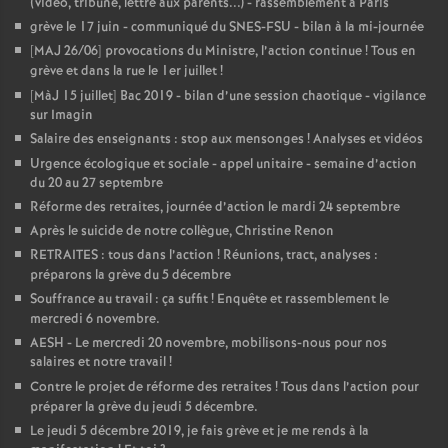
(vidéo, tribune, lettre aux parents...) - rassemblement à Paris
grève le 17 juin - communiqué du SNES-FSU - bilan à la mi-journée
[MAJ 26/06] provocations du Ministre, l’action continue
! Tous en
grève et dans la rue le 1er juillet
!
[MàJ 15 juillet] Bac 2019 - bilan d’une session chaotique - vigilance
sur Imagin
Salaire des enseignants : stop aux mensonges
! Analyses et vidéos
Urgence écologique et sociale - appel unitaire - semaine d’action
du 20 au 27 septembre
Réforme des retraites, journée d’action le mardi 24 septembre
Après le suicide de notre collègue, Christine Renon
RETRAITES : tous dans l’action
! Réunions, tract, analyses :
préparons la grève du 5 décembre
Souffrance au travail : ça suffit
! Enquête et rassemblement le
mercredi 6 novembre.
AESH - Le mercredi 20 novembre, mobilisons-nous pour nos
salaires et notre travail
!
Contre le projet de réforme des retraites
! Tous dans l’action pour
préparer la grève du jeudi 5 décembre.
Le jeudi 5 décembre 2019, je fais grève et je me rends à la